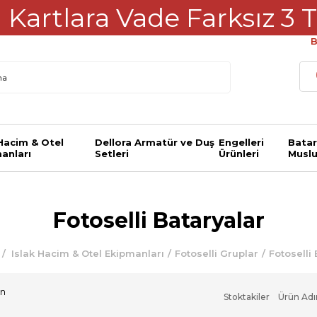
Kartlara Vade Farksız 3 T
B
 Hacim & Otel
Dellora Armatür ve Duş
Engelleri
Batar
anları
Setleri
Ürünleri
Muslu
Fotoselli Bataryalar
Islak Hacim & Otel Ekipmanları
Fotoselli Gruplar
Fotoselli
ün
Stoktakiler
Ürün Adı