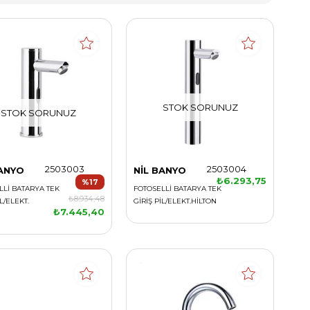
STOK SORUNUZ
STOK SORUNUZ
2503003
2503004
BANYO
NİL BANYO
₺6.293,75
%17
LLİ BATARYA TEK
FOTOSELLİ BATARYA TEK
₺8.934,48
İL/ELEKT.
GİRİŞ PİL/ELEKT.HİLTON
₺7.445,40