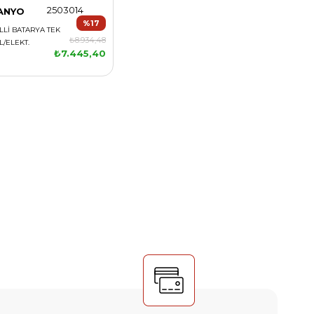
2503014
BANYO
%17
LLİ BATARYA TEK
₺8.934,48
İL/ELEKT.
₺7.445,40