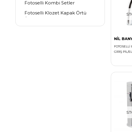
Fotoselli Kombi Setler
Fotoselli Klozet Kapak Örtü
ST
Aparatı
Fotoselli Dezenfekten Vericiler
NİL BAN
FOTOSELLİ 
GİRİŞ PİL/E
ST