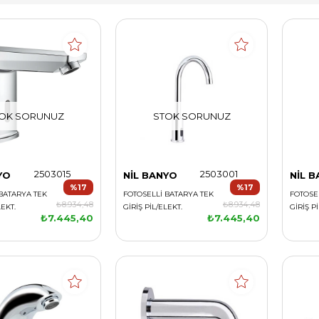
OK SORUNUZ
STOK SORUNUZ
2503015
2503001
YO
NİL BANYO
NİL 
%17
%17
BATARYA TEK
FOTOSELLİ BATARYA TEK
FOTOSE
₺8.934,48
₺8.934,48
LEKT.
GİRİŞ PİL/ELEKT.
GİRİŞ P
₺7.445,40
₺7.445,40