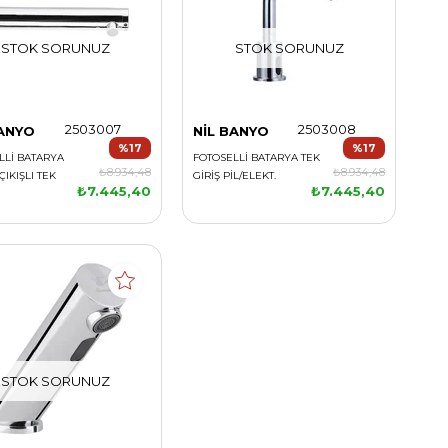
STOK SORUNUZ
STOK SORUNUZ
2503007
2503008
BANYO
NİL BANYO
%17
%17
LLİ BATARYA
FOTOSELLİ BATARYA TEK
₺8.934,48
₺8.934,48
IKIŞLI TEK
GİRİŞ PİL/ELEKT.
₺7.445,40
₺7.445,40
KT.
STOK SORUNUZ