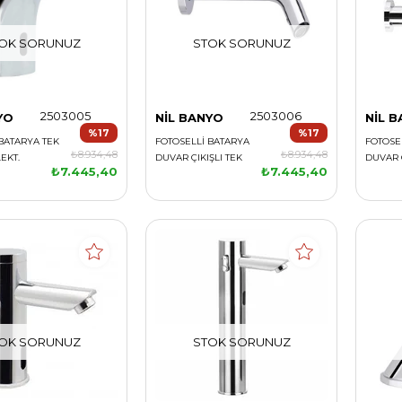
OK SORUNUZ
STOK SORUNUZ
2503005
2503006
YO
NİL BANYO
NİL 
%17
%17
BATARYA TEK
FOTOSELLİ BATARYA
FOTOSE
₺8.934,48
₺8.934,48
LEKT.
DUVAR ÇIKIŞLI TEK
DUVAR Ç
₺7.445,40
₺7.445,40
PİL/ELEKT.
PİL/ELE
OK SORUNUZ
STOK SORUNUZ