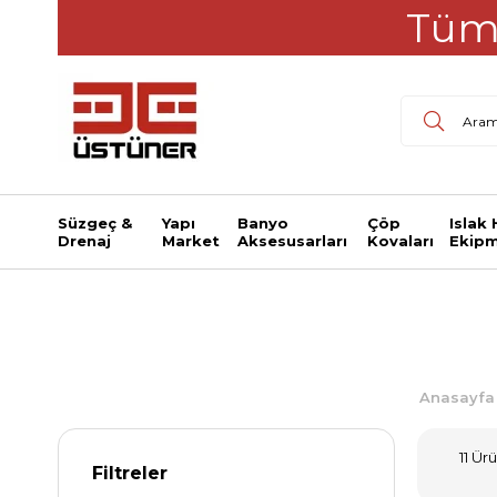
Tüm 
Süzgeç &
Yapı
Banyo
Çöp
Islak
Drenaj
Market
Aksesusarları
Kovaları
Ekipm
Anasayfa
11 Ür
Filtreler