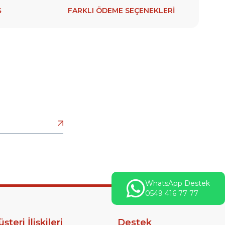
Ş
FARKLI ÖDEME SEÇENEKLERİ
WhatsApp Destek
0549 416 77 77
şteri İlişkileri
Destek