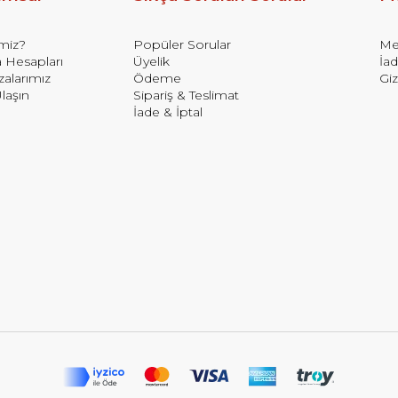
imiz?
Popüler Sorular
Mes
 Hesapları
Üyelik
İad
alarımız
Ödeme
Giz
laşın
Sipariş & Teslimat
İade & İptal