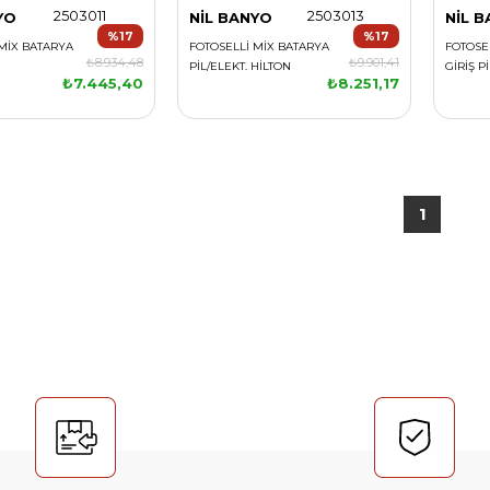
2503011
2503013
YO
NİL BANYO
NİL 
%17
%17
MİX BATARYA
FOTOSELLİ MİX BATARYA
FOTOSE
₺8.934,48
₺9.901,41
PİL/ELEKT. HİLTON
GİRİŞ P
₺7.445,40
₺8.251,17
1