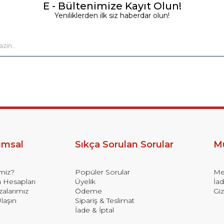
E - Bültenimize Kayıt Olun!
Yeniliklerden ilk siz haberdar olun!
umsal
Sıkça Sorulan Sorular
Mü
imiz?
Popüler Sorular
Mes
 Hesapları
Üyelik
İad
alarımız
Ödeme
Giz
laşın
Sipariş & Teslimat
İade & İptal