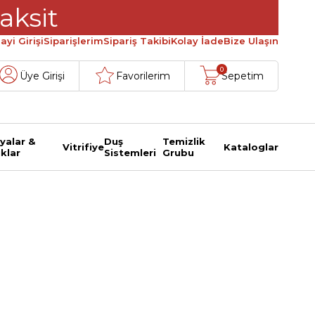
aksit
ayi Girişi
Siparişlerim
Sipariş Takibi
Kolay İade
Bize Ulaşın
0
Üye Girişi
Favorilerim
Sepetim
yalar &
Duş
Temizlik
Vitrifiye
Kataloglar
klar
Sistemleri
Grubu