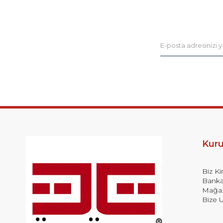
Kur
Biz K
Banka
Mağaz
Bize U