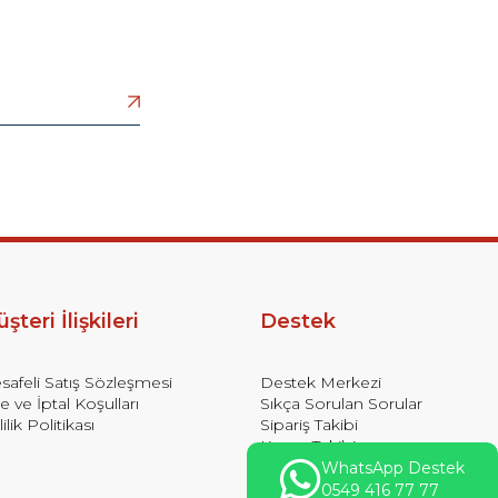
şteri İlişkileri
Destek
afeli Satış Sözleşmesi
Destek Merkezi
e ve İptal Koşulları
Sıkça Sorulan Sorular
lilik Politikası
Sipariş Takibi
Kargo Takibi
Ödeme Bildirim Formu
WhatsApp Destek
0549 416 77 77