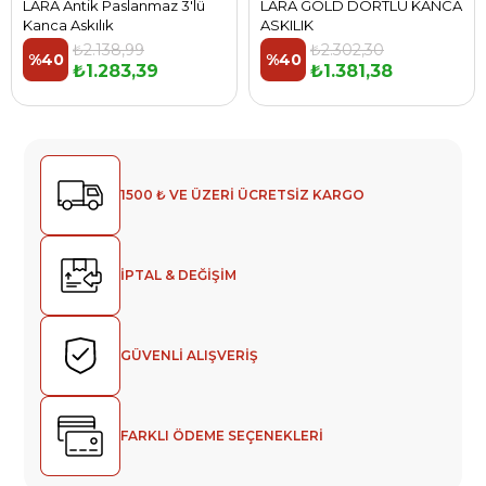
LARA Antik Paslanmaz 3'lü
LARA GOLD DÖRTLÜ KANCA
Kanca Askılık
ASKILIK
₺2.138,99
₺2.302,30
%40
%40
₺1.283,39
₺1.381,38
1500 ₺ VE ÜZERİ ÜCRETSİZ KARGO
İPTAL & DEĞİŞİM
GÜVENLİ ALIŞVERİŞ
FARKLI ÖDEME SEÇENEKLERİ