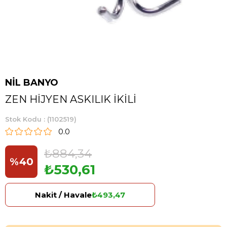
NİL BANYO
ZEN HİJYEN ASKILIK İKİLİ
Stok Kodu
(1102519)
0.0
₺884,34
%
40
₺530,61
İndirim
Nakit / Havale
₺493,47